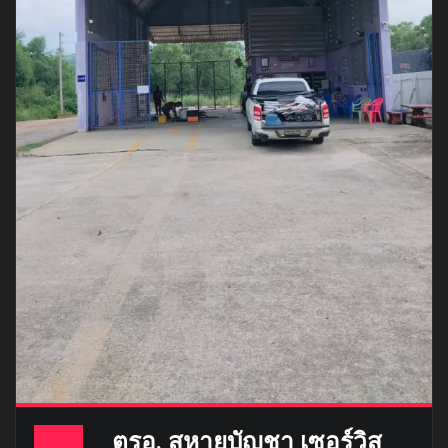
ตรอ. สหายบัญชา เซอร์วิส