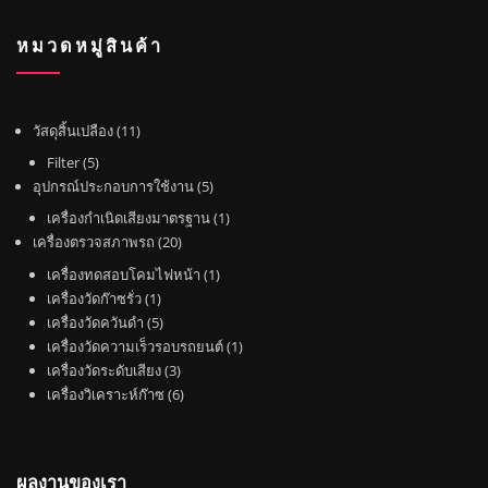
หมวดหมู่สินค้า
1
วัสดุสิ้นเปลือง
11
1
5
Filter
5
สิ
สิ
5
อุปกรณ์ประกอบการใช้งาน
5
น
น
สิ
1
เครื่องกำเนิดเสียงมาตรฐาน
1
ค้
ค้
น
2
สิ
เครื่องตรวจสภาพรถ
20
า
า
ค้
0
น
1
เครื่องทดสอบโคมไฟหน้า
1
า
สิ
ค้
1
สิ
เครื่องวัดก๊าซรั่ว
1
น
า
สิ
5
น
เครื่องวัดควันดำ
5
ค้
น
สิ
ค้
1
เครื่องวัดความเร็วรอบรถยนต์
1
า
ค้
น
3
า
สิ
เครื่องวัดระดับเสียง
3
า
ค้
สิ
6
น
เครื่องวิเคราะห์ก๊าซ
6
า
น
สิ
ค้
ค้
น
า
า
ค้
ผลงานของเรา