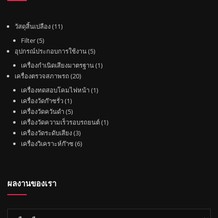
1
วัสดุสิ้นเปลือง
11
1
5
Filter
5
สิ
สิ
5
อุปกรณ์ประกอบการใช้งาน
5
น
น
สิ
1
เครื่องกำเนิดเสียงมาตรฐาน
1
ค้
ค้
น
2
สิ
เครื่องตรวจสภาพรถ
20
า
า
ค้
0
น
1
เครื่องทดสอบโคมไฟหน้า
1
า
สิ
ค้
1
สิ
เครื่องวัดก๊าซรั่ว
1
น
า
สิ
5
น
เครื่องวัดควันดำ
5
ค้
น
สิ
ค้
1
เครื่องวัดความเร็วรอบรถยนต์
1
า
ค้
น
3
า
สิ
เครื่องวัดระดับเสียง
3
า
ค้
สิ
6
น
เครื่องวิเคราะห์ก๊าซ
6
า
น
สิ
ค้
ค้
น
า
า
ค้
ผลงานของเรา
า
ผล