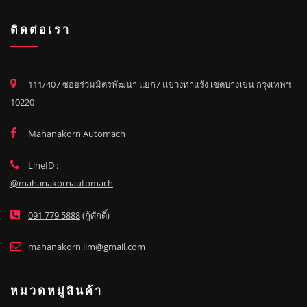
ติดต่อเรา
111/407 ซอยร่วมมิตรพัฒนา แยก7 แขวงท่าแร้ง เขตบางเขน กรุงเทพฯ
10220
Mahanakorn Automach
LineID :
@mahanakornautomach
091 779 5888
(กู้ศักดิ์)
mahanakorn.lim@gmail.com
หมวดหมู่สินค้า