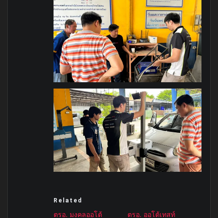
Related
ตรอ. มงคลออโต้
ตรอ. ออโต้เทสท์