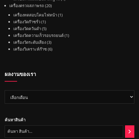
ค้
ค้
น
2
สิ
เครื่องตรวจสภาพรถ
20
า
า
ค้
0
น
1
เครื่องทดสอบโคมไฟหน้า
1
า
สิ
ค้
1
สิ
เครื่องวัดก๊าซรั่ว
1
น
า
สิ
5
น
เครื่องวัดควันดำ
5
ค้
น
สิ
ค้
1
เครื่องวัดความเร็วรอบรถยนต์
1
า
ค้
น
3
า
สิ
เครื่องวัดระดับเสียง
3
า
ค้
สิ
6
น
เครื่องวิเคราะห์ก๊าซ
6
า
น
สิ
ค้
ค้
น
า
า
ค้
ผลงานของเรา
า
ผล
งาน
ของ
เรา
ค้นหาสินค้า