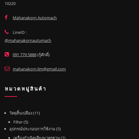
10220
Mahanakorn Automach
LineID :
@mahanakornautomach
091 779 5888
(กู้ศักดิ์)
mahanakorn.lim@gmail.com
หมวดหมู่สินค้า
1
วัสดุสิ้นเปลือง
11
1
5
Filter
5
สิ
สิ
5
อุปกรณ์ประกอบการใช้งาน
5
น
น
สิ
1
เครื่องกำเนิดเสียงมาตรฐาน
1