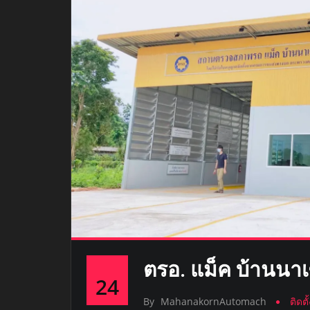
ตรอ. แม็ค บ้านนาเ
24
By
MahanakornAutomach
ติดต