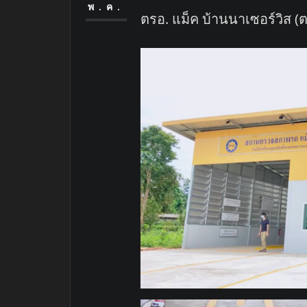
พ.ค.
ตรอ. แม็ค บ้านนาเซอร์วิส (ตร