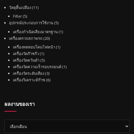
1
วัสดุสิ้นเปลือง
11
1
5
Filter
5
สิ
สิ
5
อุปกรณ์ประกอบการใช้งาน
5
น
น
สิ
1
เครื่องกำเนิดเสียงมาตรฐาน
1
ค้
ค้
น
2
สิ
เครื่องตรวจสภาพรถ
20
า
า
ค้
0
น
1
เครื่องทดสอบโคมไฟหน้า
1
า
สิ
ค้
1
สิ
เครื่องวัดก๊าซรั่ว
1
น
า
สิ
5
น
เครื่องวัดควันดำ
5
ค้
น
สิ
ค้
1
เครื่องวัดความเร็วรอบรถยนต์
1
า
ค้
น
3
า
สิ
เครื่องวัดระดับเสียง
3
า
ค้
สิ
6
น
เครื่องวิเคราะห์ก๊าซ
6
า
น
สิ
ค้
ค้
น
า
า
ค้
ผลงานของเรา
า
ผล
งาน