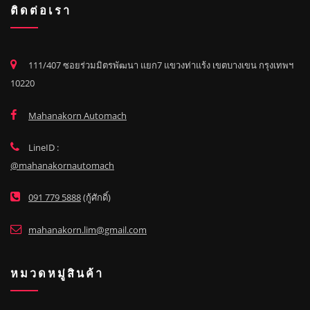
ติดต่อเรา
111/407 ซอยร่วมมิตรพัฒนา แยก7 แขวงท่าแร้ง เขตบางเขน กรุงเทพฯ
10220
Mahanakorn Automach
LineID :
@mahanakornautomach
091 779 5888
(กู้ศักดิ์)
mahanakorn.lim@gmail.com
หมวดหมู่สินค้า