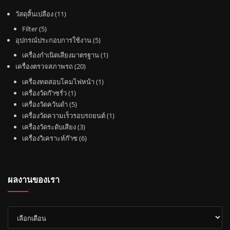
1
วัสดุสิ้นเปลือง
11
1
5
Filter
5
สิ
สิ
5
อุปกรณ์ประกอบการใช้งาน
5
น
น
สิ
1
เครื่องกำเนิดเสียงมาตรฐาน
1
ค้
ค้
น
2
สิ
เครื่องตรวจสภาพรถ
20
า
า
ค้
0
น
1
เครื่องทดสอบโคมไฟหน้า
1
า
สิ
ค้
1
สิ
เครื่องวัดก๊าซรั่ว
1
น
า
สิ
5
น
เครื่องวัดควันดำ
5
ค้
น
สิ
ค้
1
เครื่องวัดความเร็วรอบรถยนต์
1
า
ค้
น
3
า
สิ
เครื่องวัดระดับเสียง
3
า
ค้
สิ
6
น
เครื่องวิเคราะห์ก๊าซ
6
า
น
สิ
ค้
ค้
น
า
า
ค้
ผลงานของเรา
า
ผล
งาน