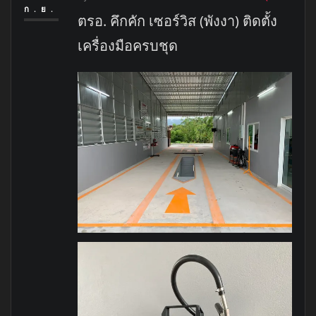
ก.ย.
ตรอ. คึกคัก เซอร์วิส (พังงา) ติดตั้ง
เครื่องมือครบชุด