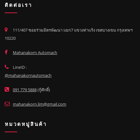
ติดต่อเรา
111/407 ซอยร่วมมิตรพัฒนา แยก7 แขวงท่าแร้ง เขตบางเขน กรุงเทพฯ
10220
Mahanakorn Automach
LineID :
@mahanakornautomach
091 779 5888
(กู้ศักดิ์)
mahanakorn.lim@gmail.com
หมวดหมู่สินค้า