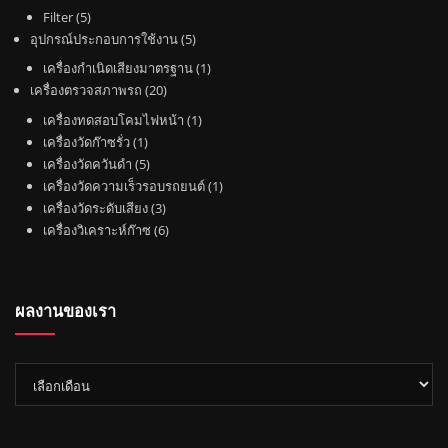
1
5
Filter
5
สิ
สิ
5
อุปกรณ์ประกอบการใช้งาน
5
น
น
สิ
1
เครื่องกำเนิดเสียงมาตรฐาน
1
ค้
ค้
น
2
สิ
เครื่องตรวจสภาพรถ
20
า
า
ค้
0
น
1
เครื่องทดสอบโคมไฟหน้า
1
า
สิ
ค้
1
สิ
เครื่องวัดก๊าซรั่ว
1
น
า
สิ
5
น
เครื่องวัดควันดำ
5
ค้
น
สิ
ค้
1
เครื่องวัดความเร็วรอบรถยนต์
1
า
ค้
น
3
า
สิ
เครื่องวัดระดับเสียง
3
า
ค้
สิ
6
น
เครื่องวิเคราะห์ก๊าซ
6
า
น
สิ
ค้
ค้
น
า
า
ค้
ผลงานของเรา
า
ผล
งาน
ของ
เรา