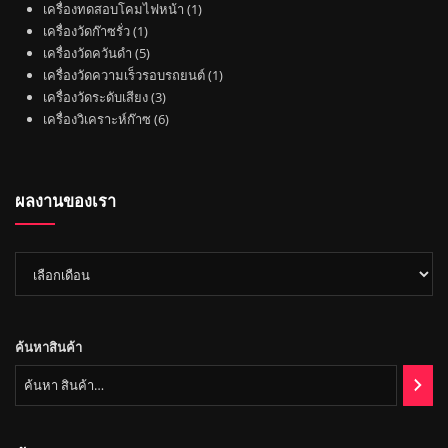
0
น
1
เครื่องทดสอบโคมไฟหน้า
1
า
สิ
ค้
1
สิ
เครื่องวัดก๊าซรั่ว
1
น
า
สิ
5
น
เครื่องวัดควันดำ
5
ค้
น
สิ
ค้
1
เครื่องวัดความเร็วรอบรถยนต์
1
า
ค้
น
3
า
สิ
เครื่องวัดระดับเสียง
3
า
ค้
สิ
6
น
เครื่องวิเคราะห์ก๊าซ
6
า
น
สิ
ค้
ค้
น
า
า
ค้
ผลงานของเรา
า
ผล
งาน
ของ
เรา
ค้นหาสินค้า