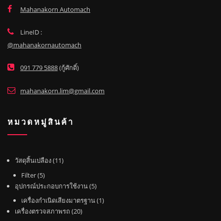
Mahanakorn Automach
LineID :
@mahanakornautomach
091 779 5888
(กู้ศักดิ์)
mahanakorn.lim@gmail.com
หมวดหมู่สินค้า
1
วัสดุสิ้นเปลือง
11
1
5
Filter
5
สิ
สิ
5
อุปกรณ์ประกอบการใช้งาน
5
น
น
สิ
1
เครื่องกำเนิดเสียงมาตรฐาน
1
ค้
ค้
น
2
สิ
เครื่องตรวจสภาพรถ
20
า
า
ค้