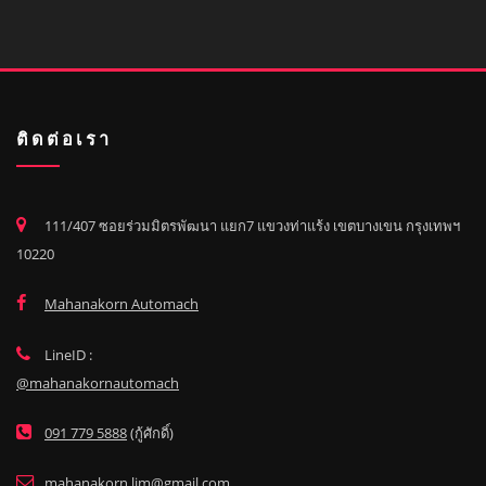
ติดต่อเรา
111/407 ซอยร่วมมิตรพัฒนา แยก7 แขวงท่าแร้ง เขตบางเขน กรุงเทพฯ
10220
Mahanakorn Automach
LineID :
@mahanakornautomach
091 779 5888
(กู้ศักดิ์)
mahanakorn.lim@gmail.com