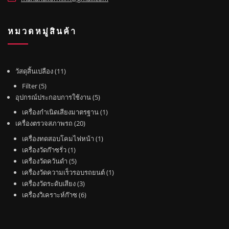
หมวดหมู่สินค้า
1
วัสดุสิ้นเปลือง
11
1
5
Filter
5
สิ
สิ
5
อุปกรณ์ประกอบการใช้งาน
5
น
น
สิ
1
เครื่องกำเนิดเสียงมาตรฐาน
1
ค้
ค้
น
2
สิ
เครื่องตรวจสภาพรถ
20
า
า
ค้
0
น
1
เครื่องทดสอบโคมไฟหน้า
1
า
สิ
ค้
1
สิ
เครื่องวัดก๊าซรั่ว
1
น
า
สิ
5
น
เครื่องวัดควันดำ
5
ค้
น
สิ
ค้
1
เครื่องวัดความเร็วรอบรถยนต์
1
า
ค้
น
3
า
สิ
เครื่องวัดระดับเสียง
3
า
ค้
สิ
6
น
เครื่องวิเคราะห์ก๊าซ
6
า
น
สิ
ค้
ค้
น
า
า
ค้