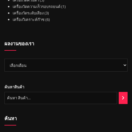
เครื่องวัดควันดำ
5
ค้
น
สิ
ค้
1
เครื่องวัดความเร็วรอบรถยนต์
1
า
ค้
น
3
า
สิ
เครื่องวัดระดับเสียง
3
า
ค้
สิ
6
น
เครื่องวิเคราะห์ก๊าซ
6
า
น
สิ
ค้
ค้
น
า
า
ค้
ผลงานของเรา
า
ผล
งาน
ของ
เรา
ค้นหาสินค้า
ค้นหา