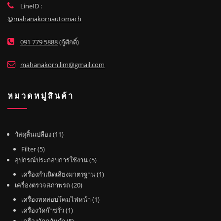
LineID :
@mahanakornautomach
091 779 5888
(กู้ศักดิ์)
mahanakorn.lim@gmail.com
หมวดหมู่สินค้า
1
วัสดุสิ้นเปลือง
11
1
5
Filter
5
สิ
สิ
5
อุปกรณ์ประกอบการใช้งาน
5
น
น
สิ
1
เครื่องกำเนิดเสียงมาตรฐาน
1
ค้
ค้
น
2
สิ
เครื่องตรวจสภาพรถ
20
า
า
ค้
0
น
1
เครื่องทดสอบโคมไฟหน้า
1
า
สิ
ค้
1
สิ
เครื่องวัดก๊าซรั่ว
1
น
า
สิ
5
น