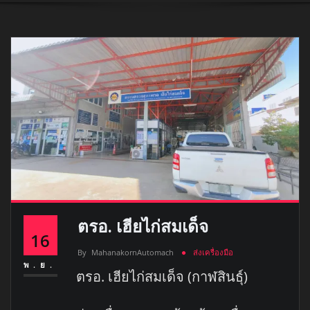
ตรอ. เฮียไก่สมเด็จ
16
By
MahanakornAutomach
ส่งเครื่องมือ
พ.ย.
ตรอ. เฮียไก่สมเด็จ (กาฬสินธุ์)