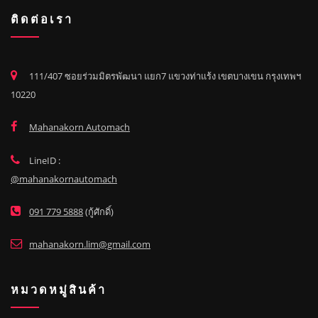
ติดต่อเรา
111/407 ซอยร่วมมิตรพัฒนา แยก7 แขวงท่าแร้ง เขตบางเขน กรุงเทพฯ
10220
Mahanakorn Automach
LineID :
@mahanakornautomach
091 779 5888
(กู้ศักดิ์)
mahanakorn.lim@gmail.com
หมวดหมู่สินค้า