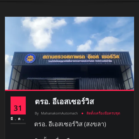
ตรอ. อีเอสเซอร์วิส
31
By
MahanakornAutomach
ติดตั้งเครื่องมือครบชุด
มี.ค.
ตรอ. อีเอสเซอร์วิส (สงขลา)