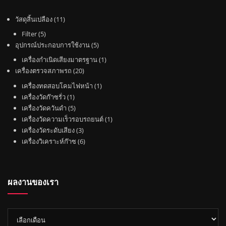
1
วัสดุสิ้นเปลือง
11
1
5
Filter
5
สิ
สิ
5
อุปกรณ์ประกอบการใช้งาน
5
น
น
สิ
1
เครื่องกำเนิดเสียงมาตรฐาน
1
ค้
ค้
น
2
สิ
เครื่องตรวจสภาพรถ
20
า
า
ค้
0
น
1
เครื่องทดสอบโคมไฟหน้า
1
า
สิ
ค้
1
สิ
เครื่องวัดก๊าซรั่ว
1
น
า
สิ
5
น
เครื่องวัดควันดำ
5
ค้
น
สิ
ค้
1
เครื่องวัดความเร็วรอบรถยนต์
1
า
ค้
น
3
า
สิ
เครื่องวัดระดับเสียง
3
า
ค้
สิ
6
น
เครื่องวิเคราะห์ก๊าซ
6
า
น
สิ
ค้
ค้
น
า
า
ค้
ผลงานของเรา
า
ผล
งาน