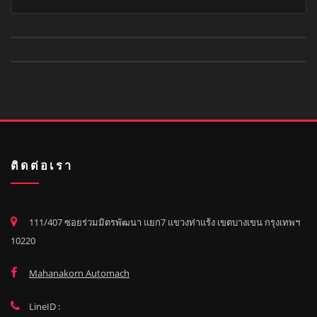
ติดต่อเรา
111/407 ซอยร่วมมิตรพัฒนา แยก7 แขวงท่าแร้ง เขตบางเขน กรุงเทพฯ
10220
Mahanakorn Automach
LineID :