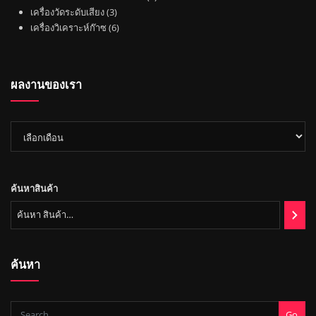
า
ค้
น
3
า
สิ
เครื่องวัดระดับเสียง
3
า
ค้
สิ
6
น
เครื่องวิเคราะห์ก๊าซ
6
า
น
สิ
ค้
ค้
น
า
า
ค้
ผลงานของเรา
า
ผล
งาน
ของ
เรา
ค้นหาสินค้า
ค้นหา
Go