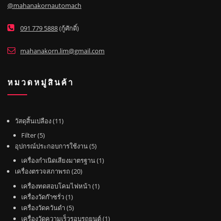
@mahanakornautomach
091 779 5888
(กู้ศักดิ์)
mahanakorn.lim@gmail.com
หมวดหมู่สินค้า
1
วัสดุสิ้นเปลือง
11
1
5
Filter
5
สิ
สิ
5
อุปกรณ์ประกอบการใช้งาน
5
น
น
สิ
1
เครื่องกำเนิดเสียงมาตรฐาน
1
ค้
ค้
น
2
สิ
เครื่องตรวจสภาพรถ
20
า
า
ค้
0
น
1
เครื่องทดสอบโคมไฟหน้า
1
า
สิ
ค้
1
สิ
เครื่องวัดก๊าซรั่ว
1
น
า
สิ
5
น
เครื่องวัดควันดำ
5
ค้
น
สิ
ค้
1
เครื่องวัดความเร็วรอบรถยนต์
1