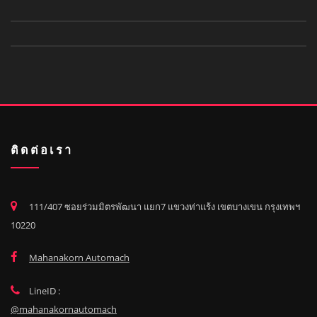
ติดต่อเรา
111/407 ซอยร่วมมิตรพัฒนา แยก7 แขวงท่าแร้ง เขตบางเขน กรุงเทพฯ
10220
Mahanakorn Automach
LineID :
@mahanakornautomach