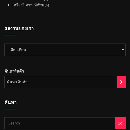
า
ค้
สิ
6
น
เครื่องวิเคราะห์ก๊าซ
6
า
น
สิ
ค้
ค้
น
า
า
ค้
ผลงานของเรา
า
ผล
งาน
ของ
เรา
ค้นหาสินค้า
ค้นหา
Go