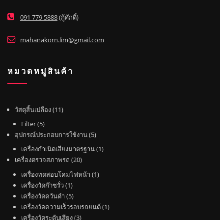
091 779 5888
(กู้ศักดิ์)
mahanakorn.lim@gmail.com
หมวดหมู่สินค้า
1
วัสดุสิ้นเปลือง
11
1
5
Filter
5
สิ
สิ
5
อุปกรณ์ประกอบการใช้งาน
5
น
น
สิ
1
เครื่องกำเนิดเสียงมาตรฐาน
1
ค้
ค้
น
2
สิ
เครื่องตรวจสภาพรถ
20
า
า
ค้
0
น
1
เครื่องทดสอบโคมไฟหน้า
1
า
สิ
ค้
1
สิ
เครื่องวัดก๊าซรั่ว
1
น
า
สิ
5
น
เครื่องวัดควันดำ
5
ค้
น
สิ
ค้
1
เครื่องวัดความเร็วรอบรถยนต์
1
า
ค้
น
3
า
สิ
เครื่องวัดระดับเสียง
3