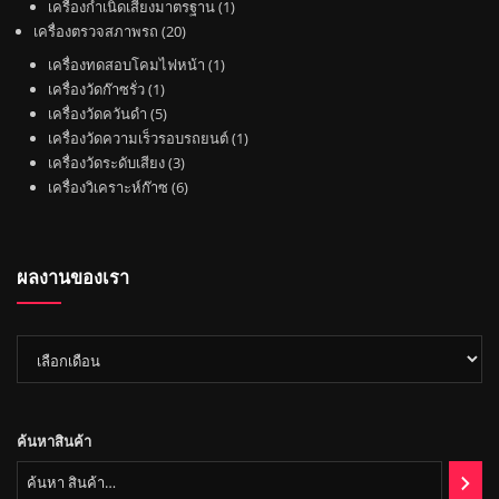
1
เครื่องกำเนิดเสียงมาตรฐาน
1
ค้
ค้
น
2
สิ
เครื่องตรวจสภาพรถ
20
า
า
ค้
0
น
1
เครื่องทดสอบโคมไฟหน้า
1
า
สิ
ค้
1
สิ
เครื่องวัดก๊าซรั่ว
1
น
า
สิ
5
น
เครื่องวัดควันดำ
5
ค้
น
สิ
ค้
1
เครื่องวัดความเร็วรอบรถยนต์
1
า
ค้
น
3
า
สิ
เครื่องวัดระดับเสียง
3
า
ค้
สิ
6
น
เครื่องวิเคราะห์ก๊าซ
6
า
น
สิ
ค้
ค้
น
า
า
ค้
ผลงานของเรา
า
ผล
งาน
ของ
เรา
ค้นหาสินค้า