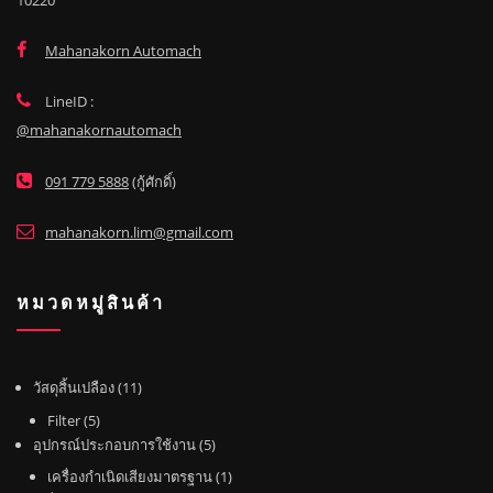
Mahanakorn Automach
LineID :
@mahanakornautomach
091 779 5888
(กู้ศักดิ์)
mahanakorn.lim@gmail.com
หมวดหมู่สินค้า
1
วัสดุสิ้นเปลือง
11
1
5
Filter
5
สิ
สิ
5
อุปกรณ์ประกอบการใช้งาน
5
น
น
สิ
1
เครื่องกำเนิดเสียงมาตรฐาน
1
ค้
ค้
น