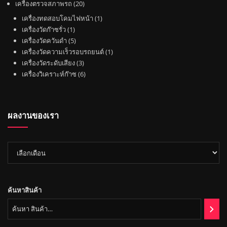
2
สิ
เครื่องตรวจสภาพรถ
20
า
า
ค้
0
น
1
เครื่องทดสอบโคมไฟหน้า
1
า
สิ
ค้
1
สิ
เครื่องวัดก๊าซรั่ว
1
น
า
สิ
5
น
เครื่องวัดควันดำ
5
ค้
น
สิ
ค้
1
เครื่องวัดความเร็วรอบรถยนต์
1
า
ค้
น
3
า
สิ
เครื่องวัดระดับเสียง
3
า
ค้
สิ
6
น
เครื่องวิเคราะห์ก๊าซ
6
า
น
สิ
ค้
ค้
น
า
า
ค้
ผลงานของเรา
า
ผล
งาน
ของ
เรา
ค้นหาสินค้า