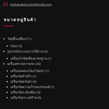
mahanakorn.lim@gmail.com
หมวดหมู่สินค้า
1
วัสดุสิ้นเปลือง
11
1
5
Filter
5
สิ
สิ
5
อุปกรณ์ประกอบการใช้งาน
5
น
น
สิ
1
เครื่องกำเนิดเสียงมาตรฐาน
1
ค้
ค้
น
2
สิ
เครื่องตรวจสภาพรถ
20
า
า
ค้
0
น
1
เครื่องทดสอบโคมไฟหน้า
1
า
สิ
ค้
1
สิ
เครื่องวัดก๊าซรั่ว
1
น
า
สิ
5
น
เครื่องวัดควันดำ
5
ค้
น
สิ
ค้
1
เครื่องวัดความเร็วรอบรถยนต์
1
า
ค้
น
3
า
สิ
เครื่องวัดระดับเสียง
3
า
ค้
สิ
6
น
เครื่องวิเคราะห์ก๊าซ
6
า
น
สิ
ค้
ค้
น
า