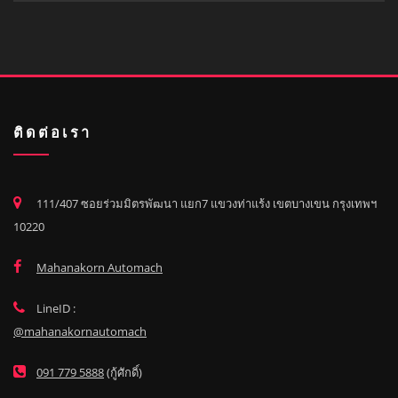
ติดต่อเรา
111/407 ซอยร่วมมิตรพัฒนา แยก7 แขวงท่าแร้ง เขตบางเขน กรุงเทพฯ
10220
Mahanakorn Automach
LineID :
@mahanakornautomach
091 779 5888
(กู้ศักดิ์)