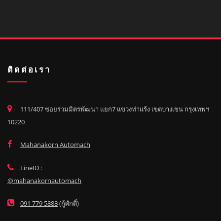
ติดต่อเรา
111/407 ซอยร่วมมิตรพัฒนา แยก7 แขวงท่าแร้ง เขตบางเขน กรุงเทพฯ
10220
Mahanakorn Automach
LineID :
@mahanakornautomach
091 779 5888
(กู้ศักดิ์)