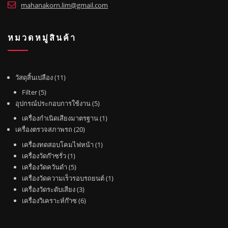
mahanakorn.lim@gmail.com
หมวดหมู่สินค้า
1
วัสดุสิ้นเปลือง
11
1
5
Filter
5
สิ
สิ
5
อุปกรณ์ประกอบการใช้งาน
5
น
น
สิ
1
เครื่องกำเนิดเสียงมาตรฐาน
1
ค้
ค้
น
2
สิ
เครื่องตรวจสภาพรถ
20
า
า
ค้
0
น
1
เครื่องทดสอบโคมไฟหน้า
1
า
สิ
ค้
1
สิ
เครื่องวัดก๊าซรั่ว
1
น
า
สิ
5
น
เครื่องวัดควันดำ
5
ค้
น
สิ
ค้
1
เครื่องวัดความเร็วรอบรถยนต์
1
า
ค้
น
3
า
สิ
เครื่องวัดระดับเสียง
3
า
ค้
สิ
6
น
เครื่องวิเคราะห์ก๊าซ
6
า
น
สิ
ค้
ค้
น
า