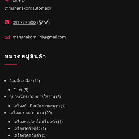
@mahanakornautomach
091 779 5888
(กู้ศักดิ์)
mahanakorn.lim@gmail.com
หมวดหมู่สินค้า
1
วัสดุสิ้นเปลือง
11
1
5
Filter
5
สิ
สิ
5
อุปกรณ์ประกอบการใช้งาน
5
น
น
สิ
1
เครื่องกำเนิดเสียงมาตรฐาน
1
ค้
ค้
น
2
สิ
เครื่องตรวจสภาพรถ
20
า
า
ค้
0
น
1
เครื่องทดสอบโคมไฟหน้า
1
า
สิ
ค้
1
สิ
เครื่องวัดก๊าซรั่ว
1
น
า
สิ
5
น
เครื่องวัดควันดำ
5