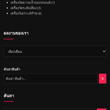
ค้
น
สิ
ค้
1
เครื่องวัดความเร็วรอบรถยนต์
1
า
ค้
น
3
า
สิ
เครื่องวัดระดับเสียง
3
า
ค้
สิ
6
น
เครื่องวิเคราะห์ก๊าซ
6
า
น
สิ
ค้
ค้
น
า
า
ค้
ผลงานของเรา
า
ผล
งาน
ของ
เรา
ค้นหาสินค้า
ค้นหา