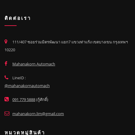
ติดต่อเรา
111/407 ซอยร่วมมิตรพัฒนา แยก7 แขวงท่าแร้ง เขตบางเขน กรุงเทพฯ
10220
Mahanakorn Automach
LineID :
@mahanakornautomach
091 779 5888
(กู้ศักดิ์)
mahanakorn.lim@gmail.com
หมวดหมู่สินค้า