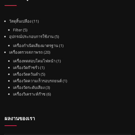
1
วัสดุสิ้นเปลือง
11
1
5
Filter
5
สิ
สิ
5
อุปกรณ์ประกอบการใช้งาน
5
น
น
สิ
1
เครื่องกำเนิดเสียงมาตรฐาน
1
ค้
ค้
น
2
สิ
เครื่องตรวจสภาพรถ
20
า
า
ค้
0
น
1
เครื่องทดสอบโคมไฟหน้า
1
า
สิ
ค้
1
สิ
เครื่องวัดก๊าซรั่ว
1
น
า
สิ
5
น
เครื่องวัดควันดำ
5
ค้
น
สิ
ค้
1
เครื่องวัดความเร็วรอบรถยนต์
1
า
ค้
น
3
า
สิ
เครื่องวัดระดับเสียง
3
า
ค้
สิ
6
น
เครื่องวิเคราะห์ก๊าซ
6
า
น
สิ
ค้
ค้
น
า
า
ค้
ผลงานของเรา
า